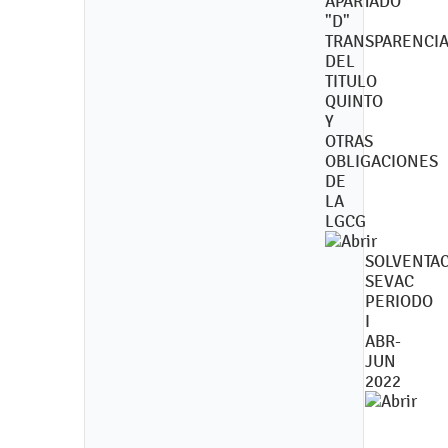
APARTADO
"D"
TRANSPARENCI
DEL
TITULO
QUINTO
Y
OTRAS
OBLIGACIONES
DE
LA
LGCG
SOLVENTA
SEVAC
PERIODO
I
ABR-
JUN
2022